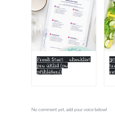
Fresh Start – checklist
30
pro úKlid (po
tr
přihlášení)
re
No comment yet, add your voice below!