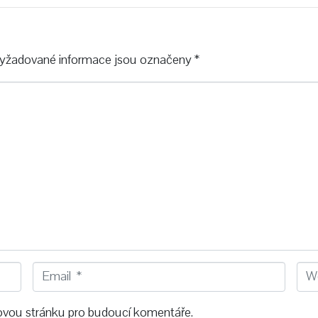
yžadované informace jsou označeny
*
E
W
m
e
a
b
bovou stránku pro budoucí komentáře.