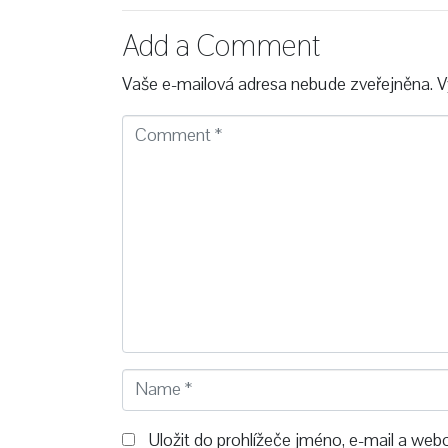
Add a Comment
Vaše e-mailová adresa nebude zveřejněna.
V
C
o
m
m
e
n
t
*
N
a
m
Uložit do prohlížeče jméno, e-mail a we