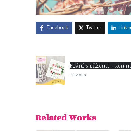
Facebook
Twitter
Linke
Přání s růžemi - den m
Previous
Related Works