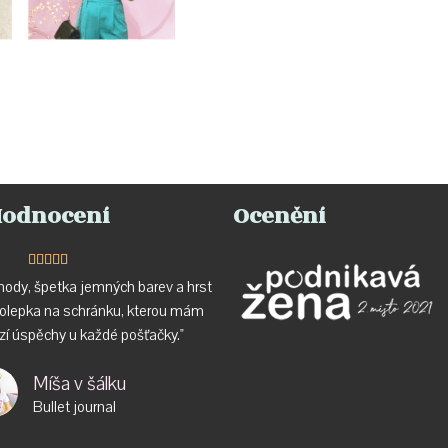
odnocení
Ocenění





ody, špetka jemných barev a hrst
molepka na schránku, kterou mám
ízí úspěchy u každé pošťačky."
Míša v šálku
Bullet journal