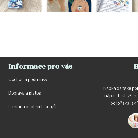
Informace pro vás
H
Obchodní podmínky
"Kapka dánské poh
Doprava a p
latba
nápaditosti. Sa
od loňska, skl
Ochrana osobních údajů