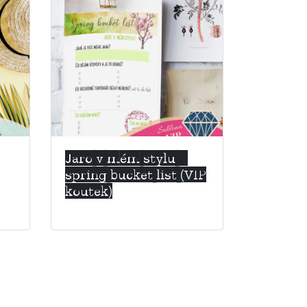
Jaro v mém stylu –
spring bucket list (VIP
koutek)