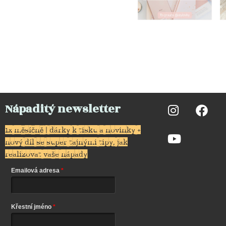
Nápaditý newsletter
1x měsíčně | dárky k tisku a novinky +
nový díl se super tajnými tipy, jak
realizovat vaše nápady
Emailová adresa
Křestní jméno