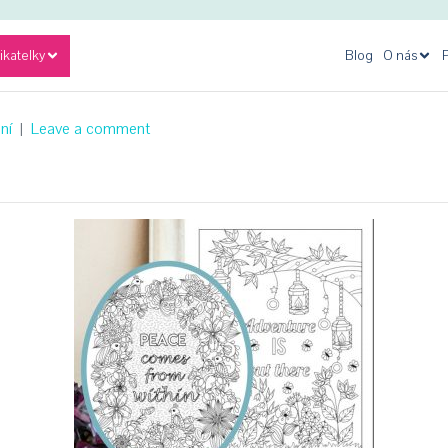
ikatelky
Blog
O nás
P
ní
Leave a comment