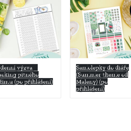
denní výzva –
Samolepky do diáře
acking pitného
(Summer theme od
žimu (po přihlášení)
Maleny) (po
přihlášení)