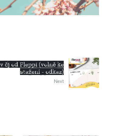
 čj od Fleppi (volně ke
stažení - odkaz)
Next