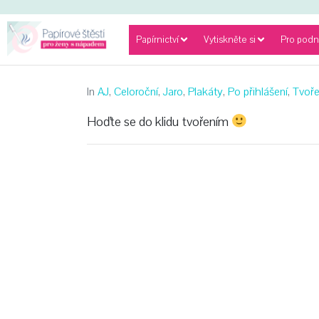
Papírnictví
Vytiskněte si
Pro podn
In
AJ
,
Celoroční
,
Jaro
,
Plakáty
,
Po přihlášení
,
Tvoře
Hoďte se do klidu tvořením