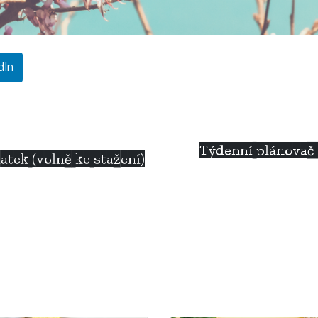
dIn
Týdenní plánovač v
atek (volně ke stažení)