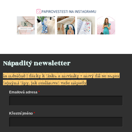
Nápaditý newsletter
1x měsíčně | dárky k tisku a novinky + nový díl se super
tajnými tipy, jak realizovat vaše nápady
Emailová adresa
Křestní jméno