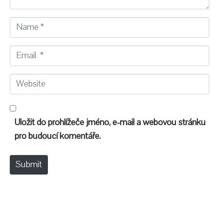
N
a
m
E
e
m
*
a
W
i
e
l
b
*
s
Uložit do prohlížeče jméno, e-mail a webovou stránku
i
pro budoucí komentáře.
t
e
Submit