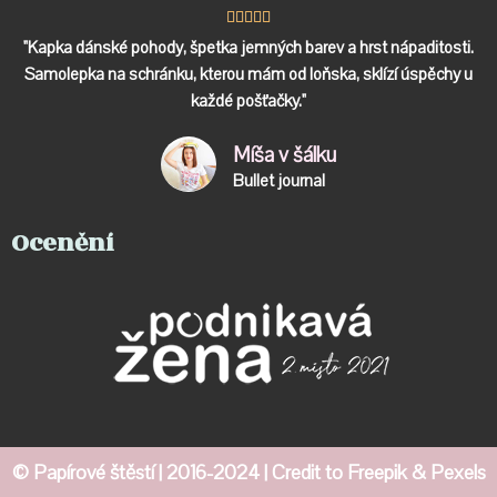





"Kapka dánské pohody, špetka jemných barev a hrst nápaditosti.
Samolepka na schránku, kterou mám od loňska, sklízí úspěchy u
každé pošťačky."
Míša v šálku
Bullet journal
Ocenění
© Papírové štěstí
| 2016-2024 | Credit to
Freepik
&
Pexels