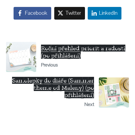
Facebook
Twitter
LinkedIn
Roční přehled priorit a radostí
(po přihlášení)
Previous
Samolepky do diáře (Summer
theme od Maleny) (po
přihlášení)
Next