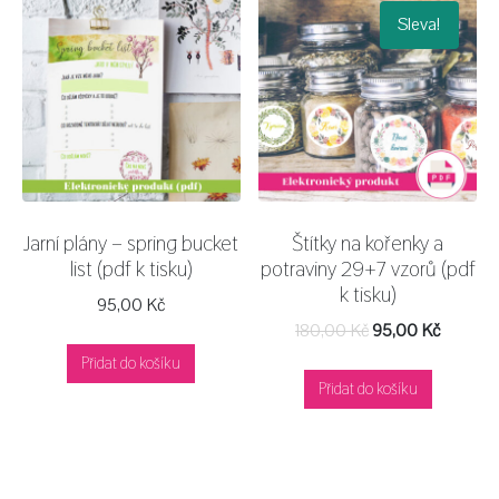
Sleva!
Jarní plány – spring bucket
Štítky na kořenky a
list (pdf k tisku)
potraviny 29+7 vzorů (pdf
k tisku)
95,00
Kč
180,00
Kč
95,00
Kč
Přidat do košíku
Přidat do košíku