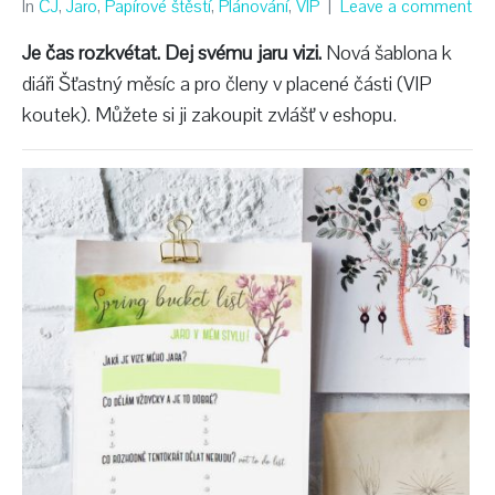
In
ČJ
,
Jaro
,
Papírové štěstí
,
Plánování
,
VIP
Leave a comment
Je čas rozkvétat. Dej svému jaru vizi.
Nová šablona k
diáři Šťastný měsíc a pro členy v placené části (VIP
koutek). Můžete si ji zakoupit zvlášť v eshopu.