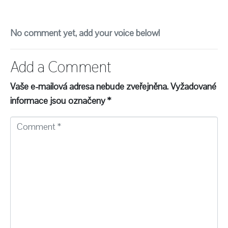
No comment yet, add your voice below!
Add a Comment
Vaše e-mailová adresa nebude zveřejněna.
Vyžadované
informace jsou označeny
*
C
o
m
m
e
n
t
*