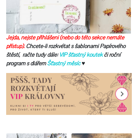
Jejda,
nejste přihlášeni (nebo do této sekce nemáte
přístup).
Chcete-li rozkvétat s šablonami Papírového
štěstí, račte tudy dále:
VIP šťastný koutek
či roční
program s diářem
Šťastný měsíc
♥