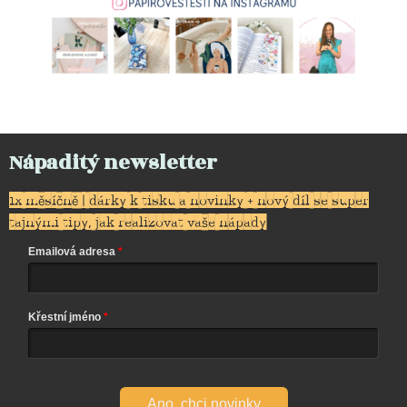
Nápaditý newsletter
1x měsíčně | dárky k tisku a novinky + nový díl se super
tajnými tipy, jak realizovat vaše nápady
Emailová adresa
Křestní jméno
Ano, chci novinky