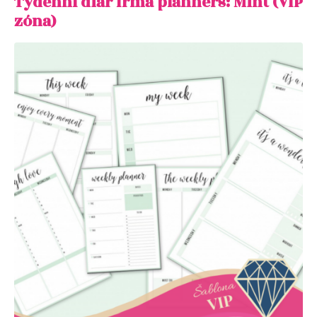
Týdenní diář Irma planners: Mint (VIP
zóna)