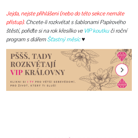
Jejda,
nejste přihlášeni (nebo do této sekce nemáte
přístup).
Chcete-li rozkvétat s šablonami Papírového
štěstí, pořiďte si na rok křesílko ve
VIP koutku
či roční
program s diářem
Šťastný měsíc
♥