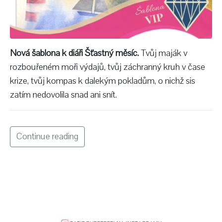
Nová šablona k diáři Šťastný měsíc.
Tvůj maják v
rozbouřeném moři výdajů, tvůj záchranný kruh v čase
krize, tvůj kompas k dalekým pokladům, o nichž sis
zatím nedovolila snad ani snít.
Continue reading