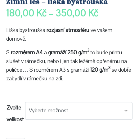
Zimní les – liška bystrouška
180,00
Kč
–
350,00
Kč
Liška bystrouška
rozjasní atmosféru
ve vašem
domově.
3
S
rozměrem A4
a
gramáží 250 g/m
to bude printu
slušet v rámečku, nebo i jen tak ležérně opřenému na
3
poličce… S rozměrem A3 s gramáží
120 g/m
se dobře
zabydlí v rámečku na zdi.
Zvolte
velikost