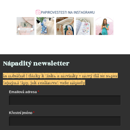
Nápaditý newsletter
1x měsíčně | dárky k tisku a novinky + nový díl se super
tajnými tipy, jak realizovat vaše nápady
Emailová adresa
Křestní jméno