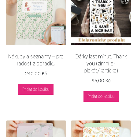
Nákupy a seznamy – pro
Dárky last minut: Thank
radost z pořádku
you (zimní e-
plakát/kartička)
240,00
Kč
95,00
Kč
Přidat do košíku
Přidat do košíku