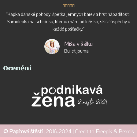





"Kapka dánské pohody, špetka jemných barev a hrst nápaditosti.
Samolepka na schránku, kterou mám od loňska, sklízí úspěchy u
každé pošťačky."
Míša v šálku
Bullet journal
Ocenění
© Papírové štěstí
| 2016-2024 | Credit to
Freepik
&
Pexels