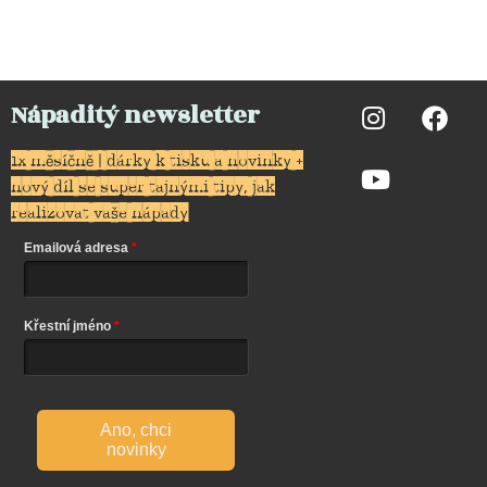
Nápaditý newsletter
1x měsíčně | dárky k tisku a novinky +
nový díl se super tajnými tipy, jak
realizovat vaše nápady
Emailová adresa
Křestní jméno
Ano, chci
novinky