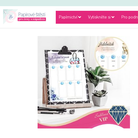
Papírnictví
Vytiskněte si
Pro podn