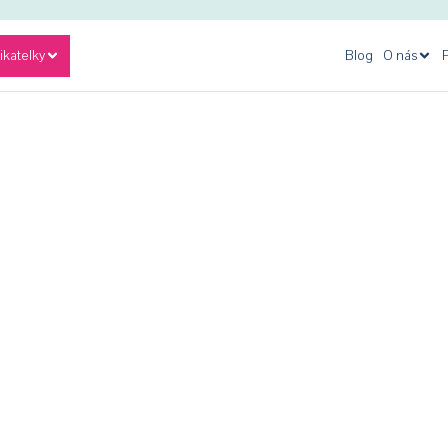
ikatelky
Blog
O nás
P