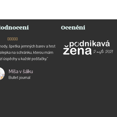
odnocení
Ocenění





ody, špetka jemných barev a hrst
molepka na schránku, kterou mám
ízí úspěchy u každé pošťačky."
Míša v šálku
Bullet journal