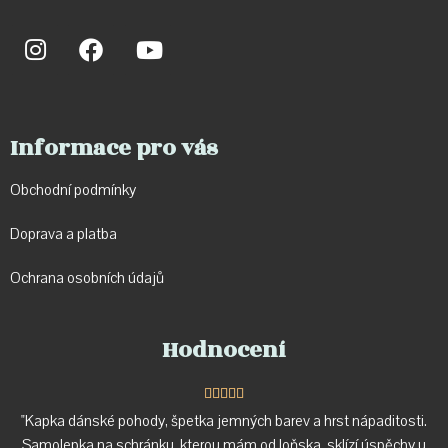
Informace pro vás
Obchodní podmínky
Doprava a p
latba
Ochrana osobních údajů
Hodnocení





"Kapka dánské pohody, špetka jemných barev a hrst nápaditosti.
Samolepka na schránku, kterou mám od loňska, sklízí úspěchy u