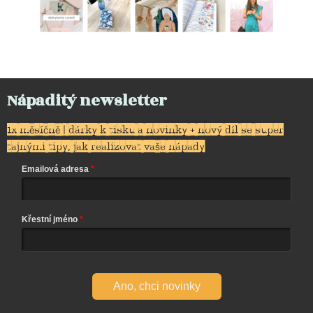
Nápaditý newsletter
1x měsíčně | dárky k tisku a novinky + nový díl se super
tajnými tipy, jak realizovat vaše nápady
Emailová adresa
Křestní jméno
Ano, chci novinky