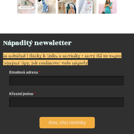
Nápaditý newsletter
1x měsíčně | dárky k tisku a novinky + nový díl se super
tajnými tipy, jak realizovat vaše nápady
Emailová adresa
Křestní jméno
Ano, chci novinky