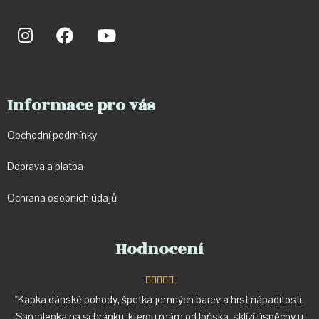
Informace pro vás
Obchodní podmínky
Doprava a p
latba
Ochrana osobních údajů
Hodnocení





"Kapka dánské pohody, špetka jemných barev a hrst nápaditosti.
Samolepka na schránku, kterou mám od loňska, sklízí úspěchy u