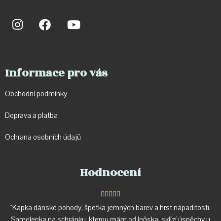
Informace pro vás
Obchodní podmínky
Doprava a p
latba
Ochrana osobních údajů
Hodnocení





"Kapka dánské pohody, špetka jemných barev a hrst nápaditosti.
Samolepka na schránku, kterou mám od loňska, sklízí úspěchy u