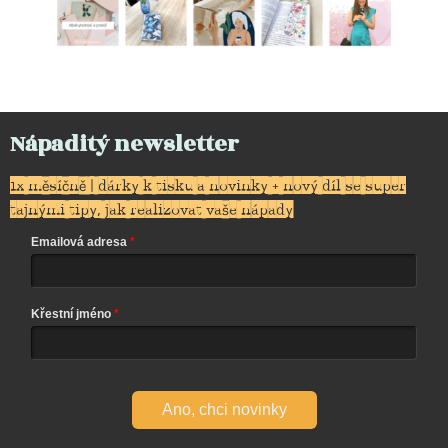
Nápaditý newsletter
1x měsíčně | dárky k tisku a novinky + nový díl se super
tajnými tipy, jak realizovat vaše nápady
Emailová adresa
Křestní jméno
Ano, chci novinky