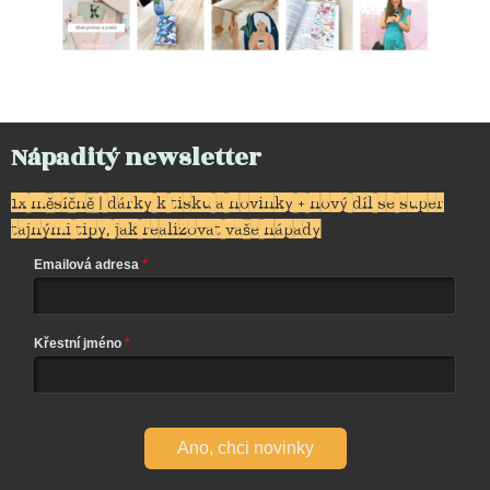
Nápaditý newsletter
1x měsíčně | dárky k tisku a novinky + nový díl se super
tajnými tipy, jak realizovat vaše nápady
Emailová adresa
Křestní jméno
Ano, chci novinky