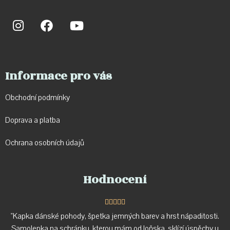
Informace pro vás
Obchodní podmínky
Doprava a p
latba
Ochrana osobních údajů
Hodnocení





"Kapka dánské pohody, špetka jemných barev a hrst nápaditosti.
Samolepka na schránku, kterou mám od loňska, sklízí úspěchy u