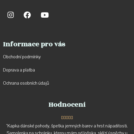
Informace pro vás
Obchodní podmínky
Doprava a p
latba
Ochrana osobních údajů
Hodnocení





"Kapka dánské pohody, špetka jemných barev a hrst nápaditosti.
Samolepka na schránku, kterou mám od loňska, sklízí úspěchy u