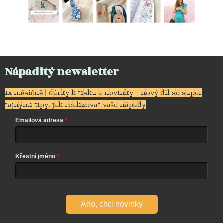
Nápaditý newsletter
1x měsíčně | dárky k tisku a novinky + nový díl se super
tajnými tipy, jak realizovat vaše nápady
Emailová adresa
Křestní jméno
Ano, chci novinky